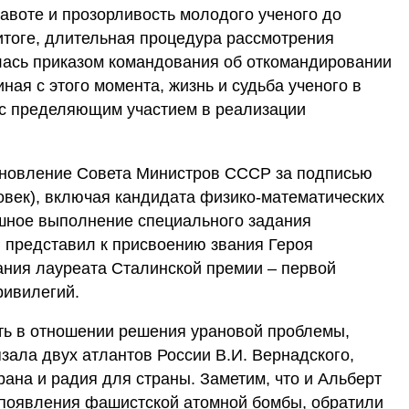
авоте и прозорливость молодого ученого до
итоге, длительная процедура рассмотрения
лась приказом командования об откомандировании
ая с этого момента, жизнь и судьба ученого в
 с пределяющим участием в реализации
ановление Совета Министров СССР за подписью
ловек), включая кандидата физико-математических
ешное выполнение специального задания
 представил к присвоению звания Героя
ания лауреата Сталинской премии – первой
ривилегий.
ть в отношении решения урановой проблемы,
зала двух атлантов России В.И. Вернадского,
рана и радия для страны. Заметим, что и Альберт
 появления фашистской атомной бомбы, обратили