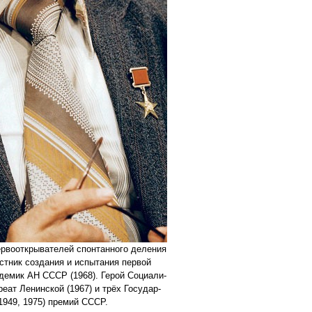
во­от­кры­ва­те­лей спон­тан­ного деле­ния
ст­ник созда­ния и испы­та­ния пер­вой
де­мик АН СССР (1968). Герой Соци­а­ли­
­реат Ленин­ской (1967) и трёх Государ­
 1949, 1975) пре­мий СССР.