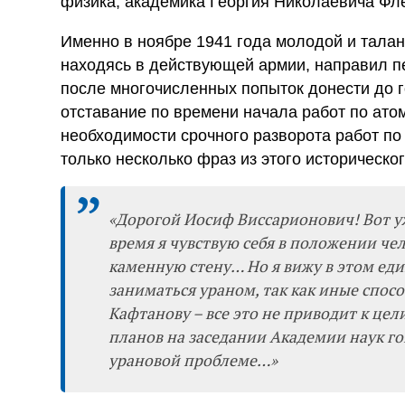
физика, академика Георгия Николаевича Фл
Именно в ноябре 1941 года молодой и талан
находясь в действующей армии, направил п
после многочисленных попыток донести до г
отставание по времени начала работ по ат
необходимости срочного разворота работ по
только несколько фраз из этого историческо
«Дорогой Иосиф Виссарионович! Вот уж
время я чувствую себя в положении ч
каменную стену… Но я вижу в этом еди
заниматься ураном, так как иные спосо
Кафтанову – все это не приводит к цел
планов на заседании Академии наук гов
урановой проблеме…»