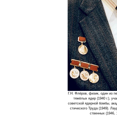
Г.Н. Флёров, физик, один из пер­
тяжё­лых ядер (1940 г.), уча
советской ядер­ной бомбы, ака­
сти­че­ского Труда (1949). Лау
ствен­ных (1946,