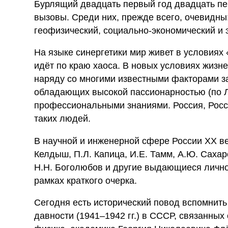
Бурлящий двадцать первый год двадцать пе
вызовы. Среди них, прежде всего, очевидны:
геофизический, социально-экономический и 
На языке синергетики мир живет в условиях
идёт по краю хаоса. В новых условиях жизне
наряду со многими известными факторами за
обладающих высокой пассионарностью (по Л.
профессиональными знаниями. Россия, Рос
таких людей.
В научной и инженерной сфере России XX век
Келдыш, П.Л. Капица, И.Е. Тамм, А.Ю. Сахаро
Н.Н. Боголюбов и другие выдающиеся лично
рамках краткого очерка.
Сегодня есть исторический повод вспомнить
давности (1941–1942 гг.) в СССР, связанны