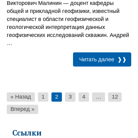
Викторович Малинин — доцент кафедры
общей и прикладной геофизики, известный
специалист в области геофизической и
геологической интерпретация данных
геофизических исследований скважин. Андрей
…
Читать далее
Пагинация
« Назад
1
2
3
4
…
12
записей
Вперед »
Ссылки